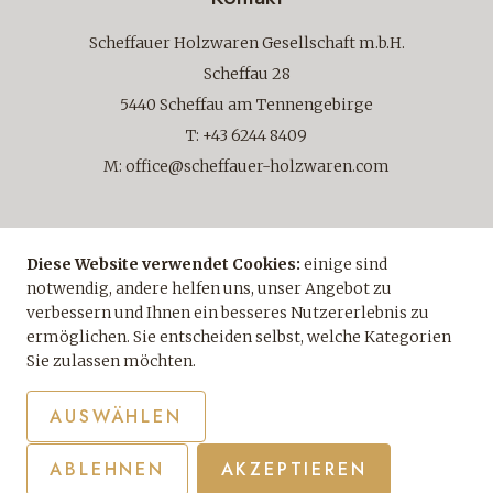
Scheffauer Holzwaren Gesellschaft m.b.H.
Scheffau 28
5440 Scheffau am Tennengebirge
T:
+43 6244 8409
M:
office@scheffauer-holzwaren.com
Direkt anfragen
Diese Website verwendet Cookies:
einige sind
notwendig, andere helfen uns, unser Angebot zu
ZUM ANFRAGEFORMULAR
verbessern und Ihnen ein besseres Nutzererlebnis zu
ermöglichen. Sie entscheiden selbst, welche Kategorien
Sie zulassen möchten.
AUSWÄHLEN
Impressum
Datenschutz
Barrierefreiheit
AGB
Sitemap
Privatsphäre-Einstellungen
ABLEHNEN
AKZEPTIEREN